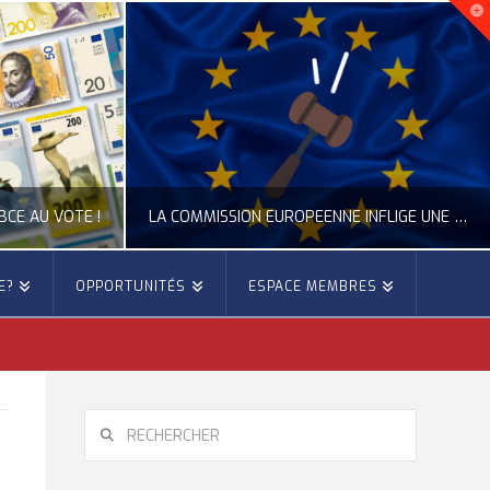
BCE AU VOTE !
LA COMMISSION EUROPÉENNE INFLIGE UNE AMENDE RECORD À GOOGLE
E?
OPPORTUNITÉS
ESPACE MEMBRES
E
OCCITANIE EUROPE
IE EUROPE, CITOYENNETÉ
ACTUALITÉ DE L'UNION EUROPÉENNE, ACTUALITÉ DE LA REPRÉSENTATION D’OCCITANIE EUROPE, NUMÉRIQUE- DIGITAL
6
JUILLET 24, 2026
RECHERCHER