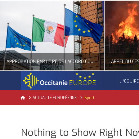
APPROBATION PAR LE PE DE L’ACCORD COMMERCIAL ENTRE L’UE ET LE MEXIQUE
L ‘ÉQUIP
OCCITANIE EUROPE
Home
ACTUALITÉ EUROPÉENNE
Sport
ACTION EXTÉRIEURE, ACTUALITÉ DE L'UNION EUROPÉENNE
ACTUALITÉ DE L'UNION EUROPÉENNE, 
JUILLET 22, 2026
Nothing to Show Right N