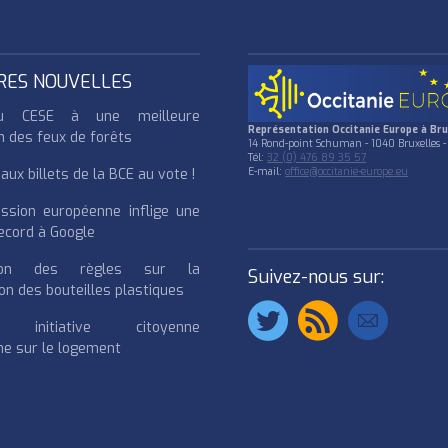
RES NOUVELLES
u CESE à une meilleure
Représentation Occitanie Europe à Bru
n des feux de forêts
14 Rond-point Schuman - 1040 Bruxelles -
Tél:
32 (0) 476 89 35 57
ux billets de la BCE au vote !
E-mail:
office@occitanie-europe.eu
ssion européenne inflige une
cord à Google
cation des règles sur la
Suivez-nous sur:
on des bouteilles plastiques
e initiative citoyenne
e sur le logement