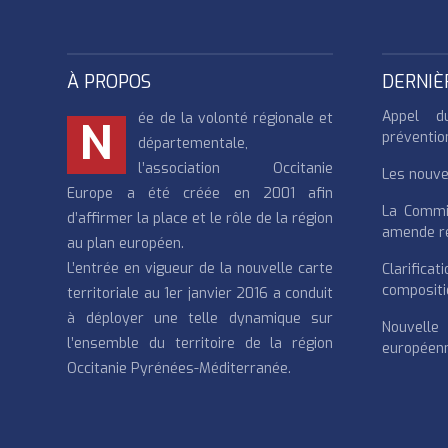
À PROPOS
DERNIÈ
Appel d
ée de la volonté régionale et
N
préventio
départementale,
l’association Occitanie
Les nouvea
Europe a été créée en 2001 afin
La Commi
d’affirmer la place et le rôle de la région
amende re
au plan européen.
L’entrée en vigueur de la nouvelle carte
Clarifi
compositi
territoriale au 1er janvier 2016 a conduit
à déployer une telle dynamique sur
Nouvell
l’ensemble du territoire de la région
européenn
Occitanie Pyrénées-Méditerranée.