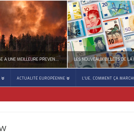
APPEL DU CESE À UNE MEILLEURE PRÉVENTION DES FEUX DE FORÊTS
LES NOUVEAUX BILLETS DE LA 
E
ACTUALITÉ EUROPÉENNE
L’UE, COMMENT ÇA MARCH
OCCITANIE EUROPE
OCCITANIE EUROP
ACTUALITÉ DE LA REPRÉSENTATION D’OCCITANIE EUROPE, ÉNERGIE - ENVIRONNEMENT - CLIMAT, FORÊTS
ACTUALITÉ DE L'UNION EUROPÉENNE, ACTUALITÉ DE LA REPRÉSENTATION D’OCCITAN
JUILLET 27, 2026
JUILLET 27, 202
ow