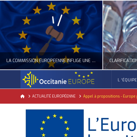
LA COMMISSION EUROPÉENNE INFLIGE UNE AMENDE RECORD À GOOGLE
CLARIFICATION DES RÈGLES SUR LA COMPOSITION DES BOUTEILLES PLASTIQUES
L ‘ÉQUIP
OCCITANIE EUROPE
Home
ACTUALITÉ EUROPÉENNE
Appel à propositions - Europe p
ACTUALITÉ DE L'UNION EUROPÉENNE, ACTUALITÉ DE LA REPRÉSENTATION D’OCCITANIE EUROPE, ECONOMIE CIRCULAIRE, ÉNERGIE - ENVIRONNEMENT - CLIMAT
ACTUA
JUILLET 24, 2026