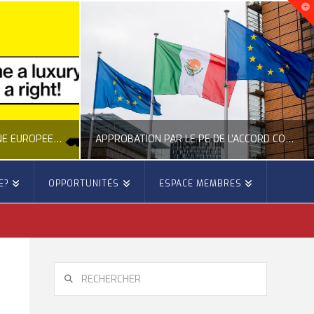
APPROBATION PAR LE PE DE L’ACCORD COMMERCIAL ENTRE L’UE ET LE MEXIQUE
E?
OPPORTUNITÉS
ESPACE MEMBRES
E EUROPE
OCCITANIE EUROPE
 DE L'UNION EUROPÉENNE
ACTUALITÉ DE L'UNION EUROPÉENNE, ACTUALITÉ DE LA REPRÉSENTATION D’OCCITANIE EUROPE, ÉNERGIE - ENVIRONNEMENT - CLIMAT, FORÊTS
2, 2026
JUILLET 27, 2026
RECHERCHER