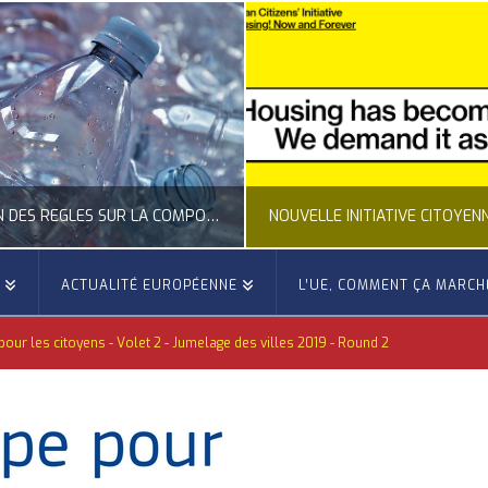
NOUVELLE INITIATIVE CITOYENNE EUROPÉENNE SUR LE LOGEMENT
E
ACTUALITÉ EUROPÉENNE
L’UE, COMMENT ÇA MARCH
OCCITANIE EUROPE
OCCITANI
our les citoyens - Volet 2 - Jumelage des villes 2019 - Round 2
LITÉ DE L'UNION EUROPÉENNE, ACTUALITÉ DE LA REPRÉSENTATION D’OCCITANIE EUROPE, CITOYENNETÉ, LOGEMENT
ACTION EXTÉRIEURE, ACTUALITÉ
JUILLET 24, 2026
JUILLET 2