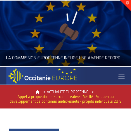
LA COMMISSION EUROPÉENNE INFLIGE UNE AMENDE RECORD À GOOGLE
N
OCCITANIE EUROPE
Home
ACTUALITÉ EUROPÉENNE
Appel à propositions Europe Créative - MEDIA : Soutien au
TUALITÉ DE LA REPRÉSENTATION D’OCCITANIE EUROPE, NUMÉRIQUE- DIGITAL
ACTUALITÉ DE L'UNION EUROPÉENNE, ACTUALITÉ DE L
développement de contenus audiovisuels - projets individuels 2019
JUILLET 24, 2026