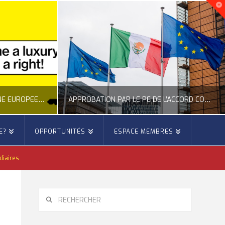
NOUVELLE INITIATIVE CITOYENNE EUROPÉENNE SUR LE LOGEMENT
APPROBATION PAR LE PE DE L’ACCORD COMMERCIAL ENTRE L’UE ET LE MEXIQUE
E?
OPPORTUNITÉS
ESPACE MEMBRES
E
OCCITANIE EUROPE
diaires
E, CITOYENNETÉ, LOGEMENT
ACTION EXTÉRIEURE, ACTUALITÉ DE L'UNION EUROPÉENNE
6
JUILLET 22, 2026
RECHERCHER