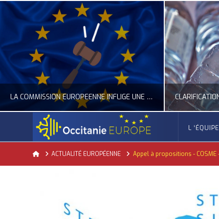
LA COMMISSION EUROPÉENNE INFLIGE UNE AMENDE RECORD À GOOGLE
L ‘ÉQUIP
OCCITANIE EUROPE
Home
ACTUALITÉ EUROPÉENNE
Appel à propositions - COSME 
ACTUALITÉ DE L'UNION EUROPÉENNE, ACTUALITÉ DE LA REPRÉSENTATION D’OCCITANIE EUROPE, NUMÉRIQUE- DIGITAL
ACTUALITÉ DE L'UNION EUROPÉENNE, ACT
JUILLET 24, 2026