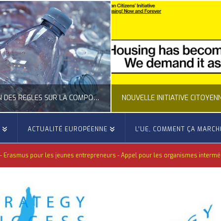
CLARIFICATION DES RÈGLES SUR LA COMPOSITION DES BOUTEILLES PLASTIQUES
E
ACTUALITÉ EUROPÉENNE
L’UE, COMMENT ÇA MARCH
OCCITANIE EUROPE
OCCITANIE EUROP
– Erasmus pour les jeunes entrepreneurs - Appel pour les organismes intermé
UALITÉ DE LA REPRÉSENTATION D’OCCITANIE EUROPE, ECONOMIE CIRCULAIRE, ÉNERGIE - ENVIRONNEMENT - CLIMAT
ACTUALITÉ DE L'UNION EUROPÉENNE, ACTUALITÉ DE LA REPRÉSENTATION D’OCCITANIE EUROP
JUILLET 24, 2026
JUILLET 24, 202