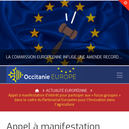
LA COMMISSION EUROPÉENNE INFLIGE UNE AMENDE RECORD À GOOGLE
N
OCCITANIE EUROPE
Home
ACTUALITÉ EUROPÉENNE
Appel à manifestation d’intérêt pour participer aux « focus groupes »
ACTUALITÉ DE L'UNION EUROPÉENNE, ACTUALITÉ DE LA REPRÉSENTATION D’OCCITANIE EUROPE, NUMÉRIQUE- DIGITAL
dans le cadre du Partenariat Européen pour l’Innovation dans
l’agriculture
JUILLET 24, 2026
Appel à manifestation