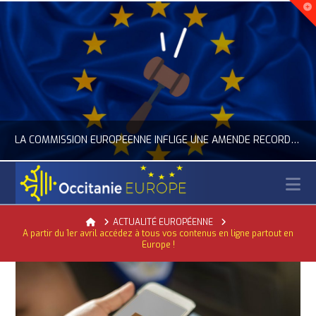
LA COMMISSION EUROPÉENNE INFLIGE UNE AMENDE RECORD À GOOGLE
N
OCCITANIE EUROPE
Home
ACTUALITÉ EUROPÉENNE
A partir du 1er avril accédez à tous vos contenus en ligne partout en
ACTUALITÉ DE L'UNION EUROPÉENNE, ACTUALITÉ DE LA REPRÉSENTATION D’OCCITANIE EUROPE, NUMÉRIQUE- DIGITAL
Europe !
JUILLET 24, 2026