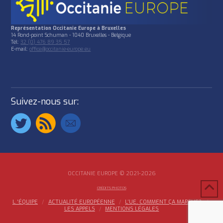
Représentation Occitanie Europe à Bruxelles
14 Rond-point Schuman - 1040 Bruxelles - Belgique
Tél:
32 (0) 476 89 35 57
E-mail:
office@occitanie-europe.eu
Suivez-nous sur:
OCCITANIE EUROPE © 2021-2026
CRÉDITS PHOTOS
L ‘ÉQUIPE
ACTUALITÉ EUROPÉENNE
L’UE, COMMENT ÇA MARCHE?
LES APPELS
MENTIONS LÉGALES