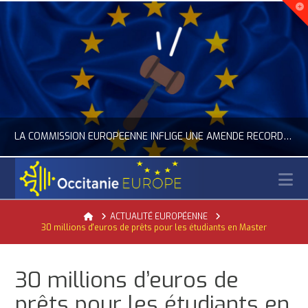
LA COMMISSION EUROPÉENNE INFLIGE UNE AMENDE RECORD À GOOGLE
N
OCCITANIE EUROPE
Home
ACTUALITÉ EUROPÉENNE
30 millions d'euros de prêts pour les étudiants en Master
ACTUALITÉ DE L'UNION EUROPÉENNE, ACTUALITÉ DE LA REPRÉSENTATION D’OCCITANIE EUROPE, NUMÉRIQUE- DIGITAL
JUILLET 24, 2026
30 millions d’euros de
prêts pour les étudiants en