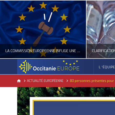
LA COMMISSION EUROPÉENNE INFLIGE UNE AMENDE RECORD À GOOGLE
CLARIFICATION DES RÈGLES SUR LA COMPOSITION DES BOUTEILLES PLASTIQUES
L ‘ÉQUIP
OCCITANIE EUROPE
Home
ACTUALITÉ EUROPÉENNE
80 personnes présentes pour l
ACTUALITÉ DE L'UNION EUROPÉENNE, ACTUALITÉ DE LA REPRÉSENTATION D’OCCITANIE EUROPE, ECONOMIE CIRCULAIRE, ÉNERGIE - ENVIRONNEMENT - CLIMAT
A
JUILLET 24, 2026