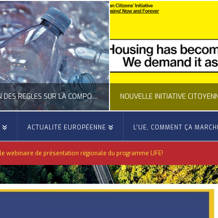
NOUVELLE INITIATIVE CITOYENNE EUROPÉENNE SUR LE LOGEMENT
E
ACTUALITÉ EUROPÉENNE
L’UE, COMMENT ÇA MARCH
OCCITANIE EUROPE
OCCITAN
e webinaire de présentation régionale du programme LIFE!
CTUALITÉ DE L'UNION EUROPÉENNE, ACTUALITÉ DE LA REPRÉSENTATION D’OCCITANIE EUROPE, CITOYENNETÉ, LOGEMENT
ACTION EXTÉRIEURE, ACTUALI
JUILLET 24, 2026
JUILLET