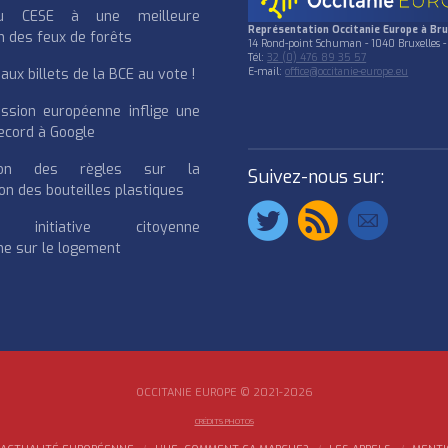
u CESE à une meilleure
Représentation Occitanie Europe à Bru
n des feux de forêts
14 Rond-point Schuman - 1040 Bruxelles -
Tél:
32 (0) 476 89 35 57
ux billets de la BCE au vote !
E-mail:
office@occitanie-europe.eu
ssion européenne inflige une
cord à Google
cation des règles sur la
Suivez-nous sur:
on des bouteilles plastiques
e initiative citoyenne
e sur le logement
OCCITANIE EUROPE © 2021-2026
CRÉDITS PHOTOS