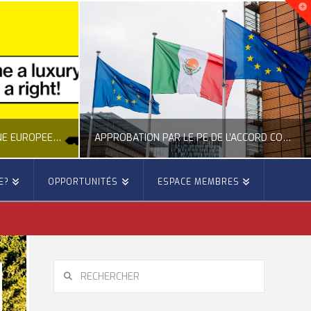
APPROBATION PAR LE PE DE L’ACCORD COMMERCIAL ENTRE L’UE ET LE MEXIQUE
E?
OPPORTUNITÉS
ESPACE MEMBRES
IE EUROPE
OCCITANIE EUROPE
TÉ DE L'UNION EUROPÉENNE
ACTUALITÉ DE L'UNION EUROPÉENNE, ACTUALITÉ DE LA REPRÉSENTATION D’OCCITANIE EUROPE, ÉNERGIE - ENVIRONNEMENT - CLIMAT, FORÊTS
 22, 2026
JUILLET 27, 2026
RECHERCHER