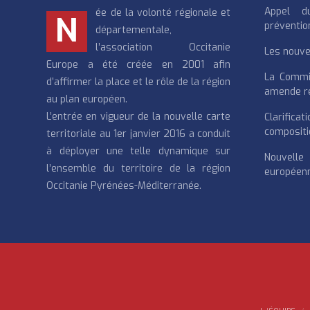
Appel d
ée de la volonté régionale et
N
préventio
départementale,
l’association Occitanie
Les nouvea
Europe a été créée en 2001 afin
La Commi
d’affirmer la place et le rôle de la région
amende re
au plan européen.
L’entrée en vigueur de la nouvelle carte
Clarifi
compositi
territoriale au 1er janvier 2016 a conduit
à déployer une telle dynamique sur
Nouvell
l’ensemble du territoire de la région
européenn
Occitanie Pyrénées-Méditerranée.