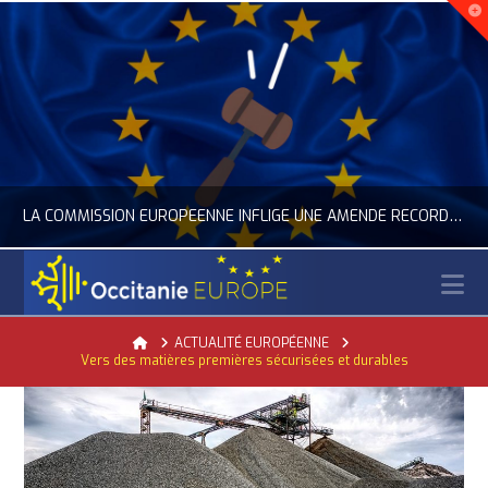
LA COMMISSION EUROPÉENNE INFLIGE UNE AMENDE RECORD À GOOGLE
N
OCCITANIE EUROPE
Home
ACTUALITÉ EUROPÉENNE
Vers des matières premières sécurisées et durables
ACTUALITÉ DE L'UNION EUROPÉENNE, ACTUALITÉ DE LA REPRÉSENTATION D’OCCITANIE EUROPE, NUMÉRIQUE- DIGITAL
JUILLET 24, 2026