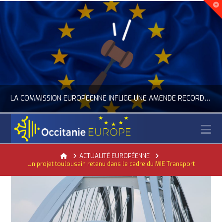
LA COMMISSION EUROPÉENNE INFLIGE UNE AMENDE RECORD À GOOGLE
N
OCCITANIE EUROPE
Home
ACTUALITÉ EUROPÉENNE
Un projet toulousain retenu dans le cadre du MIE Transport
ACTUALITÉ DE L'UNION EUROPÉENNE, ACTUALITÉ DE LA REPRÉSENTATION D’OCCITANIE EUROPE, NUMÉRIQUE- DIGITAL
JUILLET 24, 2026