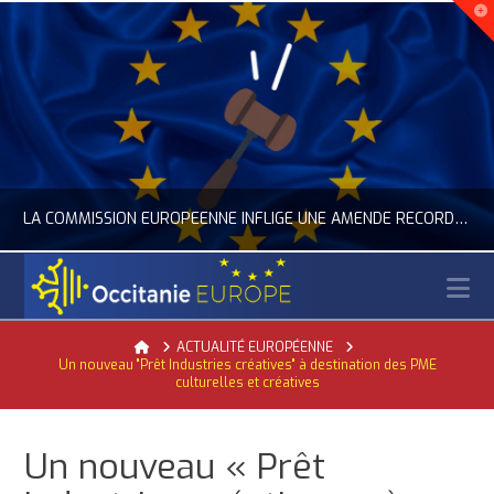
LA COMMISSION EUROPÉENNE INFLIGE UNE AMENDE RECORD À GOOGLE
N
OCCITANIE EUROPE
Home
ACTUALITÉ EUROPÉENNE
Un nouveau "Prêt Industries créatives" à destination des PME
ACTUALITÉ DE L'UNION EUROPÉENNE, ACTUALITÉ DE LA REPRÉSENTATION D’OCCITANIE EUROPE, NUMÉRIQUE- DIGITAL
culturelles et créatives
JUILLET 24, 2026
Un nouveau « Prêt