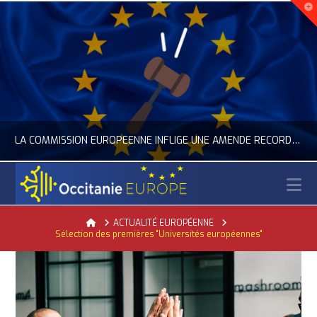
LA COMMISSION EUROPÉENNE INFLIGE UNE AMENDE RECORD À GOOGLE
N
OCCITANIE EUROPE
Home
ACTUALITÉ EUROPÉENNE
Sélection des premières "Universités européennes"
ACTUALITÉ DE L'UNION EUROPÉENNE, ACTUALITÉ DE LA REPRÉSENTATION D’OCCITANIE EUROPE, NUMÉRIQUE- DIGITAL
JUILLET 24, 2026