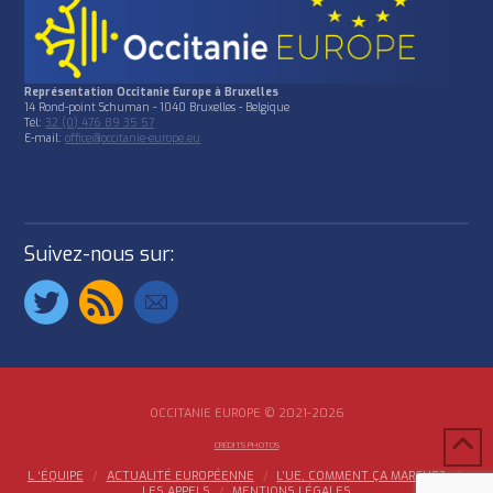
Représentation Occitanie Europe à Bruxelles
14 Rond-point Schuman - 1040 Bruxelles - Belgique
Tél:
32 (0) 476 89 35 57
E-mail:
office@occitanie-europe.eu
Suivez-nous sur:
OCCITANIE EUROPE © 2021-2026
CRÉDITS PHOTOS
L ‘ÉQUIPE
ACTUALITÉ EUROPÉENNE
L’UE, COMMENT ÇA MARCHE?
LES APPELS
MENTIONS LÉGALES