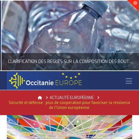
CLARIFICATION DES RÈGLES SUR LA COMPOSITION DES BOUTEILLES PLASTIQUES
N
OCCITANIE EUROPE
Home
ACTUALITÉ EUROPÉENNE
Sécurité et défense : plus de coopération pour favoriser la résilience
ACTUALITÉ DE L'UNION EUROPÉENNE, ACTUALITÉ DE LA REPRÉSENTATION D’OCCITANIE EUROPE, ECONOMIE CIRCULAIRE, ÉNERGIE - ENVIRONNEMENT - CLIMAT
de l’Union européenne
JUILLET 24, 2026