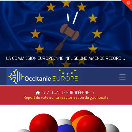
LA COMMISSION EUROPÉENNE INFLIGE UNE AMENDE RECORD À GOOGLE
N
OCCITANIE EUROPE
Home
ACTUALITÉ EUROPÉENNE
Report du vote sur la réautorisation du glyphosate
ACTUALITÉ DE L'UNION EUROPÉENNE, ACTUALITÉ DE LA REPRÉSENTATION D’OCCITANIE EUROPE, NUMÉRIQUE- DIGITAL
JUILLET 24, 2026