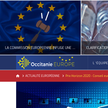
LA COMMISSION EUROPÉENNE INFLIGE UNE AMENDE RECORD À GOOGLE
L ‘ÉQUIP
OCCITANIE EUROPE
Home
ACTUALITÉ EUROPÉENNE
Prix Horizon 2020 - Conseil eur
ACTUALITÉ DE L'UNION EUROPÉENNE, ACTUALITÉ DE LA REPRÉSENTATION D’OCCITANIE EUROPE, NUMÉRIQUE- DIGITAL
ACTUALITÉ DE L'UNION EUROPÉENNE, ACT
JUILLET 24, 2026