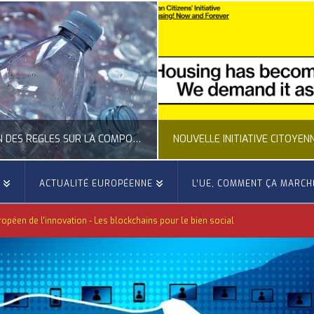
CLARIFICATION DES RÈGLES SUR LA COMPOSITION DES BOUTEILLES PLASTIQUES
E
ACTUALITÉ EUROPÉENNE
L’UE, COMMENT ÇA MARCH
OCCITANIE EUROPE
OCCITANIE EUROP
opéen de l'innovation - Les blockchains pour le bien social
UALITÉ DE LA REPRÉSENTATION D’OCCITANIE EUROPE, ECONOMIE CIRCULAIRE, ÉNERGIE - ENVIRONNEMENT - CLIMAT
ACTUALITÉ DE L'UNION EUROPÉENNE, ACTUALITÉ DE LA REPRÉSENTATION D’OCCITANIE EUROP
JUILLET 24, 2026
JUILLET 24, 202