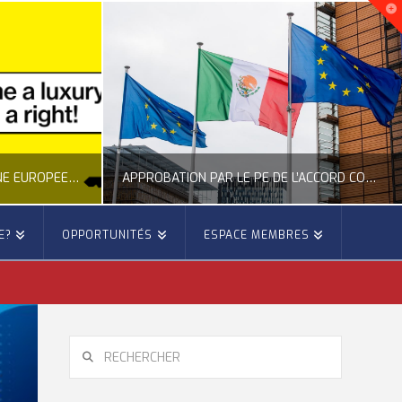
NOUVELLE INITIATIVE CITOYENNE EUROPÉENNE SUR LE LOGEMENT
APPROBATION PAR LE PE DE L’ACCORD COMMERCIAL ENTRE L’UE ET LE MEXIQUE
E?
OPPORTUNITÉS
ESPACE MEMBRES
E
OCCITANIE EUROPE
E, CITOYENNETÉ, LOGEMENT
ACTION EXTÉRIEURE, ACTUALITÉ DE L'UNION EUROPÉENNE
6
JUILLET 22, 2026
RECHERCHER