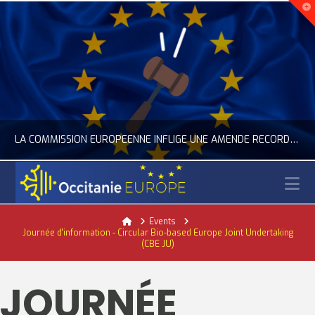
LA COMMISSION EUROPÉENNE INFLIGE UNE AMENDE RECORD À GOOGLE
N
OCCITANIE EUROPE
Home
Events
Journée d'information - Circular Bio-based Europe Joint Undertaking
ACTUALITÉ DE L'UNION EUROPÉENNE, ACTUALITÉ DE LA REPRÉSENTATION D’OCCITANIE EUROPE, NUMÉRIQUE- DIGITAL
(CBE JU)
JUILLET 24, 2026
JOURNÉE