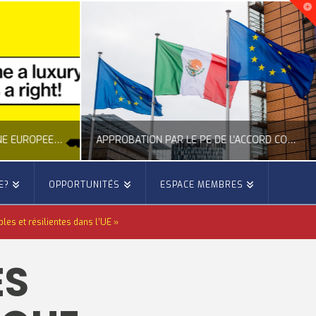
NOUVELLE INITIATIVE CITOYENNE EUROPÉENNE SUR LE LOGEMENT
APPROBATION PAR LE PE DE L’ACCORD COMMERCIAL ENTRE L’UE ET LE MEXIQUE
E?
OPPORTUNITÉS
ESPACE MEMBRES
E
OCCITANIE EUROPE
es et résilientes dans l’UE »
E, CITOYENNETÉ, LOGEMENT
ACTION EXTÉRIEURE, ACTUALITÉ DE L'UNION EUROPÉENNE
ES
6
JUILLET 22, 2026