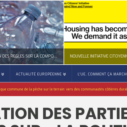
CLARIFICATION DES RÈGLES SUR LA COMPOSITION DES BOUTEILLES PLASTIQUES
E
ACTUALITÉ EUROPÉENNE
L’UE, COMMENT ÇA MARCH
OCCITANIE EUROPE
OCCITANIE EUROP
tique commune de la pêche sur le terrain: vers des communautés côtières durabl
UALITÉ DE LA REPRÉSENTATION D’OCCITANIE EUROPE, ECONOMIE CIRCULAIRE, ÉNERGIE - ENVIRONNEMENT - CLIMAT
ACTUALITÉ DE L'UNION EUROPÉENNE, ACTUALITÉ DE LA REPRÉSENTATION D’OCCITANIE EUROP
ION DES PARTI
JUILLET 24, 2026
JUILLET 24, 202