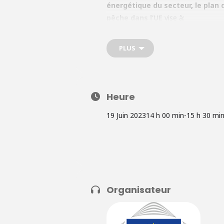
énergétique du secteur
,
le plan 
pêche dans l’UE
vise à:
Soutenir la revitalisation des c
technologie.
PLUS
Renforcer la contribution de la 
Disposer d’un secteur de la pêche 
Plaider en faveur de la normalis
Heure
précises pour les produits de la 
19 Juin 2023
14 h 00 min
-
15 h 30 mi
Un avis d’initiative du CdR vise à pe
leurs besoins et à leurs attentes. Pl
Faut-il donner plus d’importance
pêche ?
Organisateur
Pensez-vous que la Commission s
création d’un poste de commissai