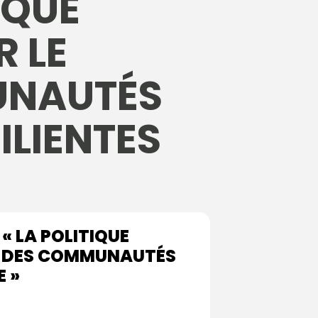
IQUE
 LE
UNAUTÉS
ILIENTES
« LA POLITIQUE
RS DES COMMUNAUTÉS
E »