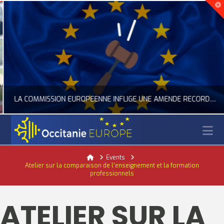
LA COMMISSION EUROPÉENNE INFLIGE UNE AMENDE RECORD À GOOGLE
N
OCCITANIE EUROPE
Home
Events
Atelier sur la comparaison de l’enseignement et la formation
ACTUALITÉ DE L'UNION EUROPÉENNE, ACTUALITÉ DE LA REPRÉSENTATION D’OCCITANIE EUROPE, NUMÉRIQUE- DIGITAL
professionnels
JUILLET 24, 2026
ATELIER SUR LA