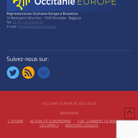
Représentation Occitanie Europe à Bruxelles
14 Rond-point Schuman - 1040 Bruxelles - Belgique
Tél:
32 (0) 476 89 35 57
E-mail:
office@occitanie-europe.eu
Suivez-nous sur:
OCCITANIE EUROPE © 2021-2026
CRÉDITS PHOTOS
L ‘ÉQUIPE
ACTUALITÉ EUROPÉENNE
L’UE, COMMENT ÇA MARCHE?
LES APPELS
MENTIONS LÉGALES