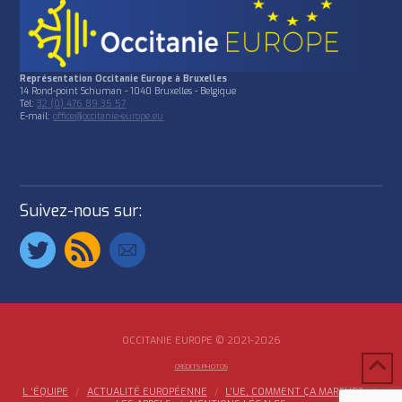
Représentation Occitanie Europe à Bruxelles
14 Rond-point Schuman - 1040 Bruxelles - Belgique
Tél:
32 (0) 476 89 35 57
E-mail:
office@occitanie-europe.eu
Suivez-nous sur:
OCCITANIE EUROPE © 2021-2026
CRÉDITS PHOTOS
L ‘ÉQUIPE
ACTUALITÉ EUROPÉENNE
L’UE, COMMENT ÇA MARCHE?