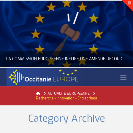
LA COMMISSION EUROPÉENNE INFLIGE UNE AMENDE RECORD À GOOGLE
N
OCCITANIE EUROPE
Home
ACTUALITÉ EUROPÉENNE
Recherche - Innovation - Entreprises
ACTUALITÉ DE L'UNION EUROPÉENNE, ACTUALITÉ DE LA REPRÉSENTATION D’OCCITANIE EUROPE, NUMÉRIQUE- DIGITAL
JUILLET 24, 2026
Category Archive