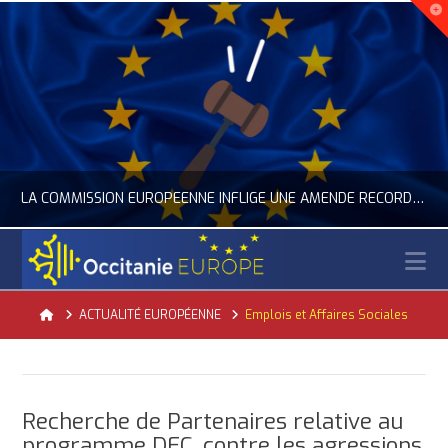
LA COMMISSION EUROPÉENNE INFLIGE UNE AMENDE RECORD À GOOGLE
N
OCCITANIE EUROPE
Home
ACTUALITÉ EUROPÉENNE
Emplois et Affaires Sociales
ACTUALITÉ DE L'UNION EUROPÉENNE, ACTUALITÉ DE LA REPRÉSENTATION D’OCCITANIE EUROPE, NUMÉRIQUE- DIGITAL
JUILLET 24, 2026
Recherche de Partenaires relative au
programme DEC, contre les agressions