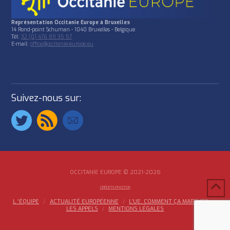
Représentation Occitanie Europe à Bruxelles
14 Rond-point Schuman - 1040 Bruxelles - Belgique
Tél:
32 (0) 476 89 35 57
E-mail:
office@occitanie-europe.eu
Suivez-nous sur:
OCCITANIE EUROPE © 2021-2026
CRÉDITS PHOTOS
L ‘ÉQUIPE
ACTUALITÉ EUROPÉENNE
L’UE, COMMENT ÇA MARCHE?
LES APPELS
MENTIONS LÉGALES