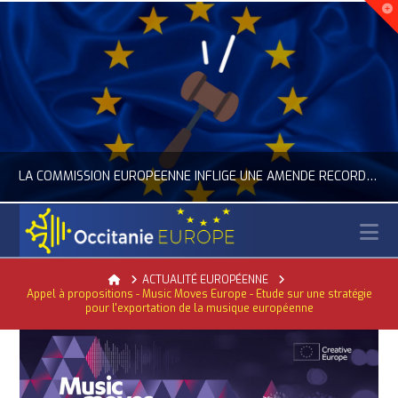
LA COMMISSION EUROPÉENNE INFLIGE UNE AMENDE RECORD À GOOGLE
N
OCCITANIE EUROPE
Home
ACTUALITÉ EUROPÉENNE
Appel à propositions - Music Moves Europe - Etude sur une stratégie
ACTUALITÉ DE L'UNION EUROPÉENNE, ACTUALITÉ DE LA REPRÉSENTATION D’OCCITANIE EUROPE, NUMÉRIQUE- DIGITAL
pour l'exportation de la musique européenne
JUILLET 24, 2026