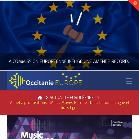
LA COMMISSION EUROPÉENNE INFLIGE UNE AMENDE RECORD À GOOGLE
N
OCCITANIE EUROPE
Home
ACTUALITÉ EUROPÉENNE
Appel à propositions - Music Moves Europe - Distribution en ligne et
PÉENNE, ACTUALITÉ DE LA REPRÉSENTATION D’OCCITANIE EUROPE, NUMÉRIQUE- DIGITAL
ACTUALITÉ DE L'UNION EUROPÉENNE,
hors ligne
JUILLET 24, 2026