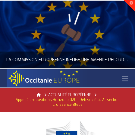
LA COMMISSION EUROPÉENNE INFLIGE UNE AMENDE RECORD À GOOGLE
N
OCCITANIE EUROPE
Home
ACTUALITÉ EUROPÉENNE
Appel à propositions Horizon 2020 - Défi sociétal 2 - section
ACTUALITÉ DE L'UNION EUROPÉENNE, ACTUALITÉ DE LA REPRÉSENTATION D’OCCITANIE EUROPE, NUMÉRIQUE- DIGITAL
Croissance Bleue
JUILLET 24, 2026