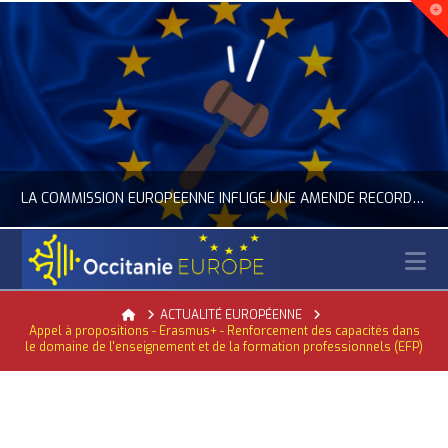
LA COMMISSION EUROPÉENNE INFLIGE UNE AMENDE RECORD À GOOGLE
N
OCCITANIE EUROPE
Home
ACTUALITÉ EUROPÉENNE
Appel à propositions - Erasmus+ - Renforcement des capacités dans
ACTUALITÉ DE L'UNION EUROPÉENNE, ACTUALITÉ DE LA REPRÉSENTATION D’OCCITANIE EUROPE, NUMÉRIQUE- DIGITAL
le domaine de l'enseignement et de la formation professionnels (EFP)
JUILLET 24, 2026