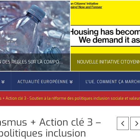
CLARIFICATION DES RÈGLES SUR LA COMPOSITION DES BOUTEILLES PLASTIQUES
E
ACTUALITÉ EUROPÉENNE
L’UE, COMMENT ÇA MARCH
OCCITANIE EUROPE
OCCITANIE EUROP
 + Action clé 3 - Soutien à la réforme des politiques inclusion sociale et val
UALITÉ DE LA REPRÉSENTATION D’OCCITANIE EUROPE, ECONOMIE CIRCULAIRE, ÉNERGIE - ENVIRONNEMENT - CLIMAT
ACTUALITÉ DE L'UNION EUROPÉENNE, ACTUALITÉ DE LA REPRÉSENTATION D’OCCITANIE EUROP
asmus + Action clé 3 –
JUILLET 24, 2026
JUILLET 24, 202
olitiques inclusion