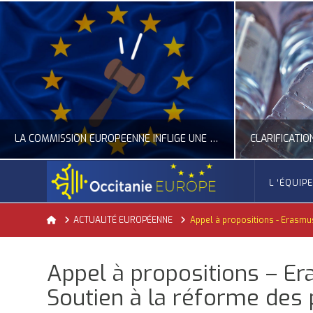
LA COMMISSION EUROPÉENNE INFLIGE UNE AMENDE RECORD À GOOGLE
L ‘ÉQUIP
OCCITANIE EUROPE
Home
ACTUALITÉ EUROPÉENNE
Appel à propositions - Erasmus
ACTUALITÉ DE L'UNION EUROPÉENNE, ACTUALITÉ DE LA REPRÉSENTATION D’OCCITANIE EUROPE, NUMÉRIQUE- DIGITAL
ACTUALITÉ DE L'UNION EUROPÉENNE, ACT
Appel à propositions – Er
JUILLET 24, 2026
Soutien à la réforme des p