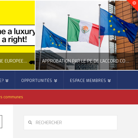
NOUVELLE INITIATIVE CITOYENNE EUROPÉENNE SUR LE LOGEMENT
APPROBATION PAR LE PE DE L’ACCORD COMMERCIAL ENTRE L’UE ET LE MEXIQUE
E?
OPPORTUNITÉS
ESPACE MEMBRES
E
OCCITANIE EUROPE
eurs communes
E, CITOYENNETÉ, LOGEMENT
ACTION EXTÉRIEURE, ACTUALITÉ DE L'UNION EUROPÉENNE
6
JUILLET 22, 2026
RECHERCHER