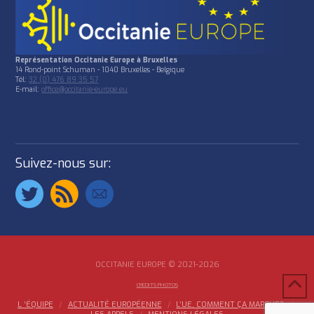
Représentation Occitanie Europe à Bruxelles
14 Rond-point Schuman - 1040 Bruxelles - Belgique
Tél:
32 (0) 476 89 35 57
E-mail:
office@occitanie-europe.eu
Suivez-nous sur:
OCCITANIE EUROPE © 2021-2026
CRÉDITS PHOTOS
L ‘ÉQUIPE
ACTUALITÉ EUROPÉENNE
L’UE, COMMENT ÇA MARCHE?