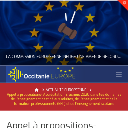
LA COMMISSION EUROPÉENNE INFLIGE UNE AMENDE RECORD À GOOGLE
N
OCCITANIE EUROPE
Home
ACTUALITÉ EUROPÉENNE
Appel à propositions- Accréditation Erasmus 2020 dans les domaines
ACTUALITÉ DE L'UNION EUROPÉENNE, ACTUALITÉ DE LA REPRÉSENTATION D’OCCITANIE EUROPE, NUMÉRIQUE- DIGITAL
de l’enseignement destiné aux adultes, de l’enseignement et de la
formation professionnels (EFP) et de l’enseignement scolaire
JUILLET 24, 2026
Appel à propositions-