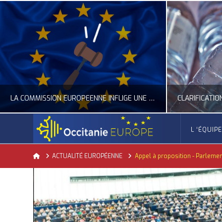
LA COMMISSION EUROPÉENNE INFLIGE UNE AMENDE RECORD À GOOGLE
L ‘ÉQUIP
OCCITANIE EUROPE
Home
ACTUALITÉ EUROPÉENNE
Appel à proposition - Parleme
ACTUALITÉ DE L'UNION EUROPÉENNE, ACTUALITÉ DE LA REPRÉSENTATION D’OCCITANIE EUROPE, NUMÉRIQUE- DIGITAL
ACTUALITÉ DE L'UNION EUROPÉENNE, ACT
JUILLET 24, 2026