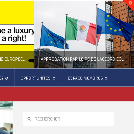
NOUVELLE INITIATIVE CITOYENNE EUROPÉENNE SUR LE LOGEMENT
APPROBATION PAR LE PE DE L’ACCORD COMMERCIAL ENTRE L’UE ET LE MEXIQUE
E?
OPPORTUNITÉS
ESPACE MEMBRES
E
OCCITANIE EUROPE
E, CITOYENNETÉ, LOGEMENT
ACTION EXTÉRIEURE, ACTUALITÉ DE L'UNION EUROPÉENNE
6
JUILLET 22, 2026
RECHERCHER