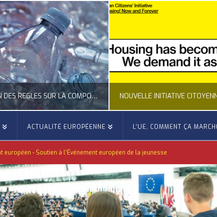
CLARIFICATION DES RÈGLES SUR LA COMPOSITION DES BOUTEILLES PLASTIQUES
E
ACTUALITÉ EUROPÉENNE
L’UE, COMMENT ÇA MARCH
OCCITANIE EUROPE
OCCITANIE EUROP
nt européen - Soutien à l’Événement européen de la jeunesse
UALITÉ DE LA REPRÉSENTATION D’OCCITANIE EUROPE, ECONOMIE CIRCULAIRE, ÉNERGIE - ENVIRONNEMENT - CLIMAT
ACTUALITÉ DE L'UNION EUROPÉENNE, ACTUALITÉ DE LA REPRÉSENTATION D’OCCITANIE EUROP
JUILLET 24, 2026
JUILLET 24, 202