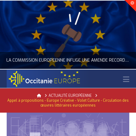
LA COMMISSION EUROPÉENNE INFLIGE UNE AMENDE RECORD À GOOGLE
N
OCCITANIE EUROPE
Home
ACTUALITÉ EUROPÉENNE
Appel à propositions - Europe Créative - Volet Culture - Circulation des
PÉENNE, ACTUALITÉ DE LA REPRÉSENTATION D’OCCITANIE EUROPE, NUMÉRIQUE- DIGITAL
ACTUALITÉ DE L'UNION EUROPÉENNE,
œuvres littéraires européennes
JUILLET 24, 2026