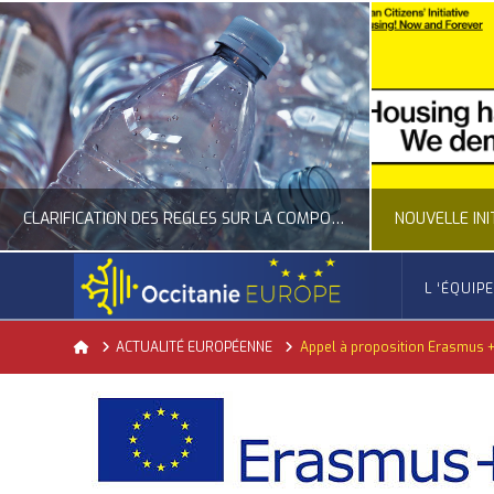
CLARIFICATION DES RÈGLES SUR LA COMPOSITION DES BOUTEILLES PLASTIQUES
L ‘ÉQUIP
OCCITANIE EUROPE
Home
ACTUALITÉ EUROPÉENNE
Appel à proposition Erasmus + A
ACTUALITÉ DE L'UNION EUROPÉENNE, ACTUALITÉ DE LA REPRÉSENTATION D’OCCITANIE EUROPE, ECONOMIE CIRCULAIRE, ÉNERGIE - ENVIRONNEMENT - CLIMAT
ACTUALITÉ DE L'UNION EUROPÉE
JUILLET 24, 2026