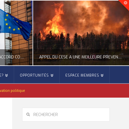
APPROBATION PAR LE PE DE L’ACCORD COMMERCIAL ENTRE L’UE ET LE MEXIQUE
APPEL DU CESE À UNE MEILLEURE PRÉVENTION DES FEUX DE FORÊTS
E?
OPPORTUNITÉS
ESPACE MEMBRES
E
OCCITANIE EUROPE
vation politique
 EUROPÉENNE
ACTUALITÉ DE L'UNION EUROPÉENNE, ACTUALITÉ DE LA REPRÉSENTATION D’OCCITANIE EUROPE, ÉNERGIE - ENVIRONNEMENT - CLIMAT, FORÊTS
6
JUILLET 27, 2026
RECHERCHER