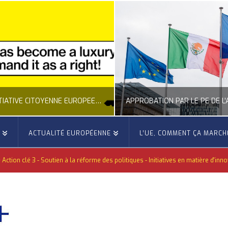
NOUVELLE INITIATIVE CITOYENNE EUROPÉENNE SUR LE LOGEMENT
E
ACTUALITÉ EUROPÉENNE
L’UE, COMMENT ÇA MARCH
OCCITANIE EUROPE
OCCITANIE EUROP
ction clé 3 - Soutien à la réforme des politiques - Initiatives en matière d'inno
NNE, ACTUALITÉ DE LA REPRÉSENTATION D’OCCITANIE EUROPE, CITOYENNETÉ, LOGEMENT
ACTION EXTÉRIEURE, ACTUALITÉ DE L'UNION
JUILLET 24, 2026
JUILLET 22, 202