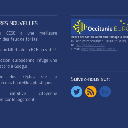
RES NOUVELLES
u CESE à une meilleure
Représentation Occitanie Europe à Bru
n des feux de forêts
14 Rond-point Schuman - 1040 Bruxelles -
Tél:
32 (0) 476 89 35 57
ux billets de la BCE au vote !
E-mail:
office@occitanie-europe.eu
ssion européenne inflige une
cord à Google
cation des règles sur la
Suivez-nous sur:
on des bouteilles plastiques
e initiative citoyenne
e sur le logement