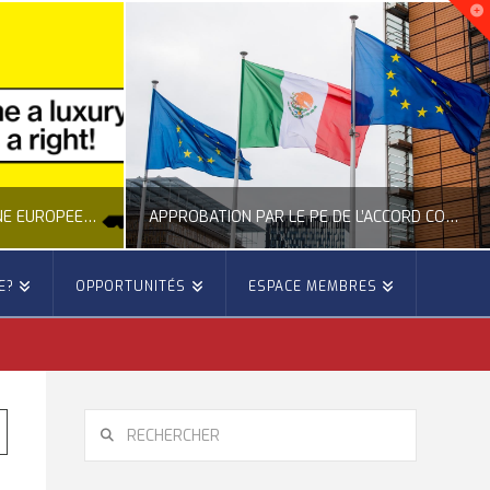
NOUVELLE INITIATIVE CITOYENNE EUROPÉENNE SUR LE LOGEMENT
APPROBATION PAR LE PE DE L’ACCORD COMMERCIAL ENTRE L’UE ET LE MEXIQUE
E?
OPPORTUNITÉS
ESPACE MEMBRES
E
OCCITANIE EUROPE
E, CITOYENNETÉ, LOGEMENT
ACTION EXTÉRIEURE, ACTUALITÉ DE L'UNION EUROPÉENNE
6
JUILLET 22, 2026
RECHERCHER