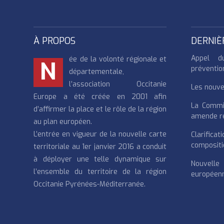
À PROPOS
DERNIÈ
Appel d
ée de la volonté régionale et
N
préventio
départementale,
l’association Occitanie
Les nouvea
Europe a été créée en 2001 afin
La Commi
d’affirmer la place et le rôle de la région
amende re
au plan européen.
L’entrée en vigueur de la nouvelle carte
Clarifi
compositi
territoriale au 1er janvier 2016 a conduit
à déployer une telle dynamique sur
Nouvell
l’ensemble du territoire de la région
européenn
Occitanie Pyrénées-Méditerranée.