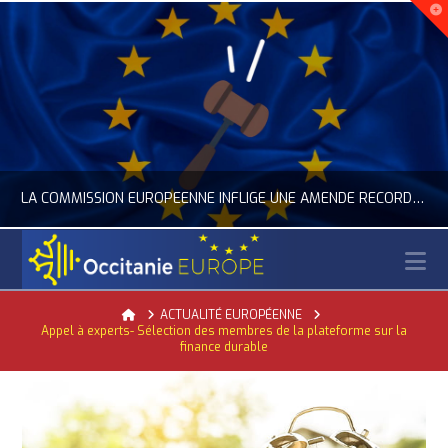
LA COMMISSION EUROPÉENNE INFLIGE UNE AMENDE RECORD À GOOGLE
N
OCCITANIE EUROPE
Home
ACTUALITÉ EUROPÉENNE
Appel à experts- Sélection des membres de la plateforme sur la
ACTUALITÉ DE L'UNION EUROPÉENNE, ACTUALITÉ DE LA REPRÉSENTATION D’OCCITANIE EUROPE, NUMÉRIQUE- DIGITAL
finance durable
JUILLET 24, 2026