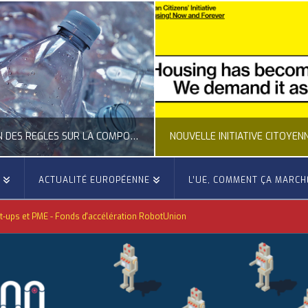
NOUVELLE INITIATIVE CITOYENNE EUROPÉENNE SUR LE LOGEMENT
E
ACTUALITÉ EUROPÉENNE
L’UE, COMMENT ÇA MARCH
OCCITANIE EUROPE
OCCITAN
rt-ups et PME - Fonds d'accélération RobotUnion
CTUALITÉ DE L'UNION EUROPÉENNE, ACTUALITÉ DE LA REPRÉSENTATION D’OCCITANIE EUROPE, CITOYENNETÉ, LOGEMENT
ACTION EXTÉRIEURE, ACTUALI
JUILLET 24, 2026
JUILLET