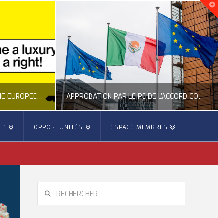
APPROBATION PAR LE PE DE L’ACCORD COMMERCIAL ENTRE L’UE ET LE MEXIQUE
E?
OPPORTUNITÉS
ESPACE MEMBRES
IE EUROPE
OCCITANIE EUROPE
TÉ DE L'UNION EUROPÉENNE
ACTUALITÉ DE L'UNION EUROPÉENNE, ACTUALITÉ DE LA REPRÉSENTATION D’OCCITANIE EUROPE, ÉNERGIE - ENVIRONNEMENT - CLIMAT, FORÊTS
 22, 2026
JUILLET 27, 2026
RECHERCHER