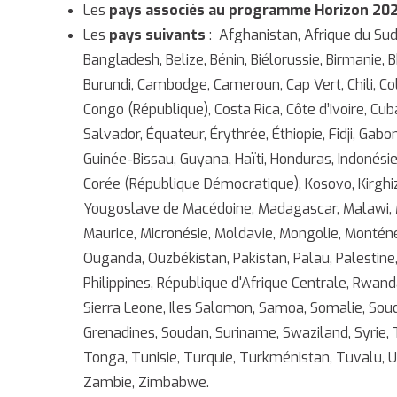
Les
pays associés au programme Horizon 20
Les
pays suivants
: Afghanistan, Afrique du Sud
Bangladesh, Belize, Bénin, Biélorussie, Birmanie,
Burundi, Cambodge, Cameroun, Cap Vert, Chili, C
Congo (République), Costa Rica, Côte d’Ivoire, Cu
Salvador, Équateur, Érythrée, Éthiopie, Fidji, Ga
Guinée-Bissau, Guyana, Haïti, Honduras, Indonésie, 
Corée (République Démocratique), Kosovo, Kirghizi
Yougoslave de Macédoine, Madagascar, Malawi, Mala
Maurice, Micronésie, Moldavie, Mongolie, Monténé
Ouganda, Ouzbékistan, Pakistan, Palau, Palestin
Philippines, République d'Afrique Centrale, Rwan
Sierra Leone, Iles Salomon, Samoa, Somalie, Soudan 
Grenadines, Soudan, Suriname, Swaziland, Syrie, 
Tonga, Tunisie, Turquie, Turkménistan, Tuvalu, 
Zambie, Zimbabwe.