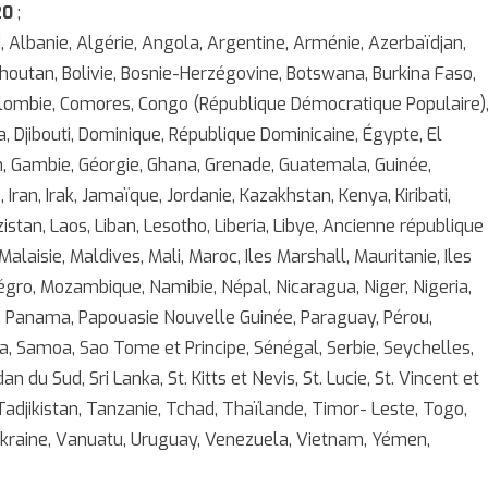
20
;
, Albanie, Algérie, Angola, Argentine, Arménie, Azerbaïdjan,
 Bhoutan, Bolivie, Bosnie-Herzégovine, Botswana, Burkina Faso,
olombie, Comores, Congo (République Démocratique Populaire)
ba, Djibouti, Dominique, République Dominicaine, Égypte, El
bon, Gambie, Géorgie, Ghana, Grenade, Guatemala, Guinée,
Iran, Irak, Jamaïque, Jordanie, Kazakhstan, Kenya, Kiribati,
stan, Laos, Liban, Lesotho, Liberia, Libye, Ancienne république
isie, Maldives, Mali, Maroc, Iles Marshall, Mauritanie, Iles
gro, Mozambique, Namibie, Népal, Nicaragua, Niger, Nigeria,
e, Panama, Papouasie Nouvelle Guinée, Paraguay, Pérou,
da, Samoa, Sao Tome et Principe, Sénégal, Serbie, Seychelles,
du Sud, Sri Lanka, St. Kitts et Nevis, St. Lucie, St. Vincent et
Tadjikistan, Tanzanie, Tchad, Thaïlande, Timor- Leste, Togo,
Ukraine, Vanuatu, Uruguay, Venezuela, Vietnam, Yémen,