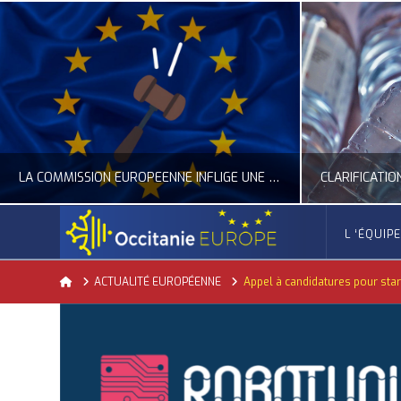
LA COMMISSION EUROPÉENNE INFLIGE UNE AMENDE RECORD À GOOGLE
CLARIFICATION DES RÈGLES SUR LA COMPOSITION DES BOUTEILLES PLASTIQUES
L ‘ÉQUIP
OCCITANIE EUROPE
Home
ACTUALITÉ EUROPÉENNE
Appel à candidatures pour sta
ACTUALITÉ DE L'UNION EUROPÉENNE, ACTUALITÉ DE LA REPRÉSENTATION D’OCCITANIE EUROPE, ECONOMIE CIRCULAIRE, ÉNERGIE - ENVIRONNEMENT - CLIMAT
A
JUILLET 24, 2026