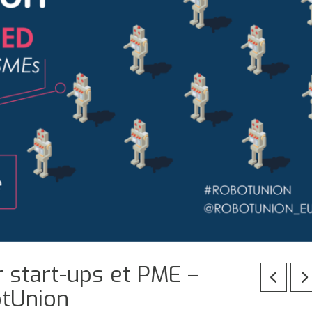
 start-ups et PME –
otUnion