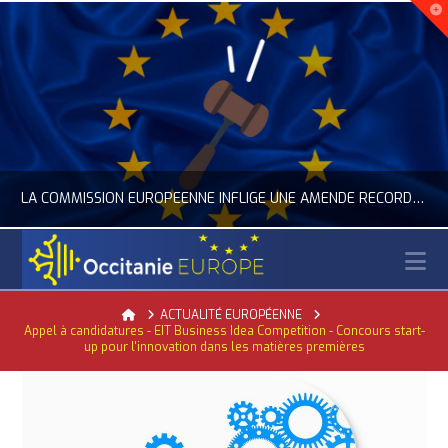
LA COMMISSION EUROPÉENNE INFLIGE UNE AMENDE RECORD À GOOGLE
N
OCCITANIE EUROPE
Home
ACTUALITÉ EUROPÉENNE
Appel à candidatures - EIT Business Idea Competition - Concours start-
LITÉ DE L'UNION EUROPÉENNE, ACTUALITÉ DE LA REPRÉSENTATION D’OCCITANIE EUROPE, NUMÉRIQUE- DIGITAL
ACTUA
up pour l'innovation dans les matières premières
JUILLET 24, 2026