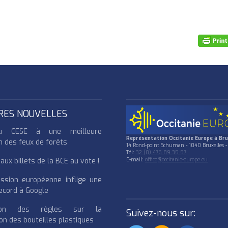
RES NOUVELLES
u CESE à une meilleure
Représentation Occitanie Europe à Bru
n des feux de forêts
14 Rond-point Schuman - 1040 Bruxelles -
Tél:
32 (0) 476 89 35 57
ux billets de la BCE au vote !
E-mail:
office@occitanie-europe.eu
ssion européenne inflige une
cord à Google
cation des règles sur la
Suivez-nous sur:
on des bouteilles plastiques