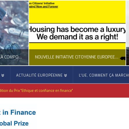
NOUVELLE INITIATIVE CITOYENNE EUROPÉENNE SUR LE LOGEMENT
E
ACTUALITÉ EUROPÉENNE
L’UE, COMMENT ÇA MARCH
OCCITANIE EUROPE
OCCITANIE EUROP
tion du Prix "Ethique et confiance en finance"
NNE, ACTUALITÉ DE LA REPRÉSENTATION D’OCCITANIE EUROPE, CITOYENNETÉ, LOGEMENT
ACTION EXTÉRIEURE, ACTUALITÉ DE L'UNION
JUILLET 24, 2026
JUILLET 22, 202