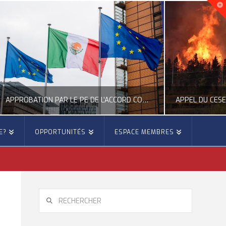
APPROBATION PAR LE PE DE L’ACCORD COMMERCIAL ENTRE L’UE ET LE MEXIQUE
APPEL DU CESE À UNE MEILLEURE PRÉVENTION DES FEUX DE FORÊTS
E?
OPPORTUNITÉS
ESPACE MEMBRES
E
OCCITANIE EUROPE
 EUROPÉENNE
ACTUALITÉ DE L'UNION EUROPÉENNE, ACTUALITÉ DE LA REPRÉSENTATION D’OCCITANIE EUROPE, ÉNERGIE - ENVIRONNEMENT - CLIMAT, FORÊTS
6
JUILLET 27, 2026
RECHERCHER