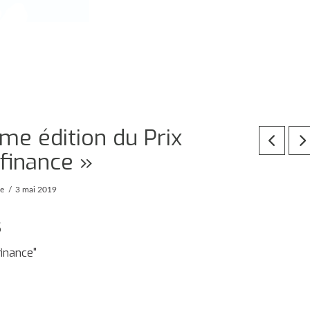
me édition du Prix
 finance »
pe
3 mai 2019
s
finance"