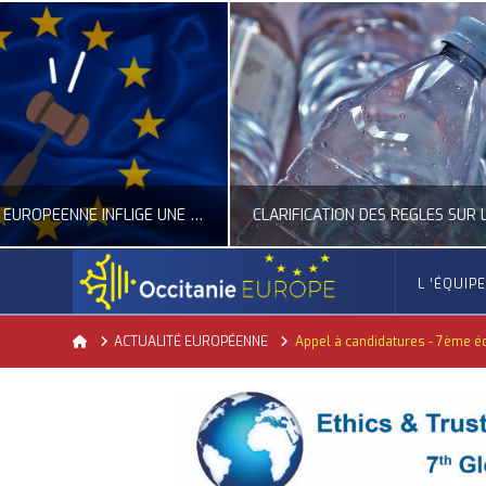
CLARIFICATION DES RÈGLES SUR LA COMPOSITION DES BOUTEILLES PLASTIQUES
L ‘ÉQUIP
OCCITANIE EUROPE
Home
ACTUALITÉ EUROPÉENNE
Appel à candidatures - 7ème édi
ACTUALITÉ DE L'UNION EUROPÉENNE, ACTUALITÉ DE LA REPRÉSENTATION D’OCCITANIE EUROPE, ECONOMIE CIRCULAIRE, ÉNERGIE - ENVIRONNEMENT - CLIMAT
ACTUALITÉ DE L'UNION EUROPÉE
JUILLET 24, 2026