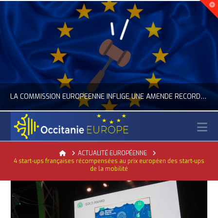
LA COMMISSION EUROPÉENNE INFLIGE UNE AMENDE RECORD À GOOGLE
N
OCCITANIE EUROPE
Home
ACTUALITÉ EUROPÉENNE
4 start-ups françaises récompensées au prix européen des start-ups
AL
ACTUALITÉ DE L'UNION EUROPÉENNE, ACTUALITÉ DE LA REPRÉSENTATION D’OCCITANIE EUROPE, ECONOMIE CIRCULAIRE, ÉNERGIE - ENVIRONNEMENT - CLI
de la mobilité
JUILLET 24, 2026