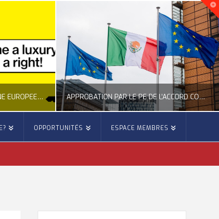
NOUVELLE INITIATIVE CITOYENNE EUROPÉENNE SUR LE LOGEMENT
APPROBATION PAR LE PE DE L’ACCORD COMMERCIAL ENTRE L’UE ET LE MEXIQUE
E?
OPPORTUNITÉS
ESPACE MEMBRES
E
OCCITANIE EUROPE
E, CITOYENNETÉ, LOGEMENT
ACTION EXTÉRIEURE, ACTUALITÉ DE L'UNION EUROPÉENNE
6
JUILLET 22, 2026
RECHERCHER