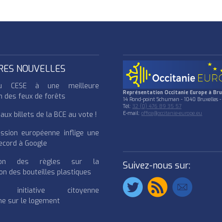
RES NOUVELLES
u CESE à une meilleure
Représentation Occitanie Europe à Bru
n des feux de forêts
14 Rond-point Schuman - 1040 Bruxelles -
Tél:
32 (0) 476 89 35 57
ux billets de la BCE au vote !
E-mail:
office@occitanie-europe.eu
ssion européenne inflige une
cord à Google
cation des règles sur la
Suivez-nous sur:
on des bouteilles plastiques
e initiative citoyenne
e sur le logement