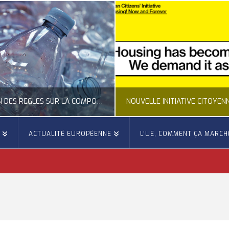
CLARIFICATION DES RÈGLES SUR LA COMPOSITION DES BOUTEILLES PLASTIQUES
E
ACTUALITÉ EUROPÉENNE
L’UE, COMMENT ÇA MARCH
OCCITANIE EUROPE
OCCITANIE EUROP
UALITÉ DE LA REPRÉSENTATION D’OCCITANIE EUROPE, ECONOMIE CIRCULAIRE, ÉNERGIE - ENVIRONNEMENT - CLIMAT
ACTUALITÉ DE L'UNION EUROPÉENNE, ACTUALITÉ DE LA REPRÉSENTATION D’OCCITANIE EUROP
JUILLET 24, 2026
JUILLET 24, 202