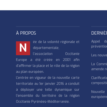
À PROPOS
DERNIÈ
Appel d
ée de la volonté régionale et
N
préventio
départementale,
l’association Occitanie
Les nouvea
Europe a été créée en 2001 afin
La Commi
d’affirmer la place et le rôle de la région
amende re
au plan européen.
L’entrée en vigueur de la nouvelle carte
Clarifi
compositi
territoriale au 1er janvier 2016 a conduit
à déployer une telle dynamique sur
Nouvell
l’ensemble du territoire de la région
européenn
Occitanie Pyrénées-Méditerranée.