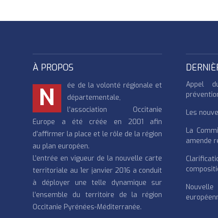
À PROPOS
DERNIÈ
Appel d
ée de la volonté régionale et
N
préventio
départementale,
l’association Occitanie
Les nouvea
Europe a été créée en 2001 afin
La Commi
d’affirmer la place et le rôle de la région
amende re
au plan européen.
L’entrée en vigueur de la nouvelle carte
Clarifi
compositi
territoriale au 1er janvier 2016 a conduit
à déployer une telle dynamique sur
Nouvell
l’ensemble du territoire de la région
européenn
Occitanie Pyrénées-Méditerranée.