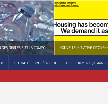
CLARIFICATION DES RÈGLES SUR LA COMPOSITION DES BOUTEILLES PLASTIQUES
E
ACTUALITÉ EUROPÉENNE
L’UE, COMMENT ÇA MARCH
CITANIE EUROPE
OCCITANIE EUROPE
A REPRÉSENTATION D’OCCITANIE EUROPE, ECONOMIE CIRCULAIRE, ÉNERGIE - ENVIRONNEMENT - CLIMAT
ACTUALITÉ DE L'UNION EUROPÉENNE, ACTUALITÉ DE LA REPRÉSENTATION D’OCCITANIE EUROPE, CITOY
ILLET 24, 2026
JUILLET 24, 2026