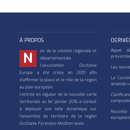
À PROPOS
DERNIÈ
Appel d
ée de la volonté régionale et
N
préventio
départementale,
l’association Occitanie
Les nouvea
Europe a été créée en 2001 afin
La Commi
d’affirmer la place et le rôle de la région
amende re
au plan européen.
L’entrée en vigueur de la nouvelle carte
Clarifi
compositi
territoriale au 1er janvier 2016 a conduit
à déployer une telle dynamique sur
Nouvell
l’ensemble du territoire de la région
européenn
Occitanie Pyrénées-Méditerranée.