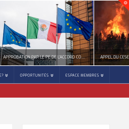
APPROBATION PAR LE PE DE L’ACCORD COMMERCIAL ENTRE L’UE ET LE MEXIQUE
APPEL DU CESE À UNE MEILLEURE PRÉVENTION DES FEUX DE FORÊTS
E?
OPPORTUNITÉS
ESPACE MEMBRES
E
OCCITANIE EUROPE
 EUROPÉENNE
ACTUALITÉ DE L'UNION EUROPÉENNE, ACTUALITÉ DE LA REPRÉSENTATION D’OCCITANIE EUROPE, ÉNERGIE - ENVIRONNEMENT - CLIMAT, FORÊTS
6
JUILLET 27, 2026
RECHERCHER