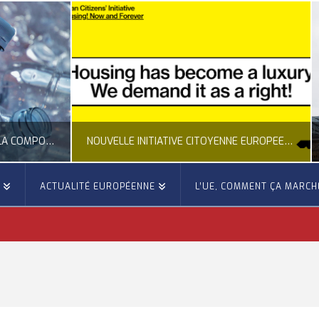
NOUVELLE INITIATIVE CITOYENNE EUROPÉENNE SUR LE LOGEMENT
E
ACTUALITÉ EUROPÉENNE
L’UE, COMMENT ÇA MARCH
OCCITANIE EUROPE
OCCITANIE EUROP
NNE, ACTUALITÉ DE LA REPRÉSENTATION D’OCCITANIE EUROPE, CITOYENNETÉ, LOGEMENT
ACTION EXTÉRIEURE, ACTUALITÉ DE L'UNION
JUILLET 24, 2026
JUILLET 22, 202