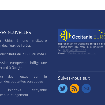
RES NOUVELLES
u CESE à une meilleure
Représentation Occitanie Europe à Bru
n des feux de forêts
14 Rond-point Schuman - 1040 Bruxelles -
Tél:
32 (0) 476 89 35 57
ux billets de la BCE au vote !
E-mail:
office@occitanie-europe.eu
ssion européenne inflige une
cord à Google
cation des règles sur la
Suivez-nous sur:
on des bouteilles plastiques
e initiative citoyenne
e sur le logement